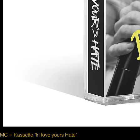
MC = Kassette "In love yours Hate"