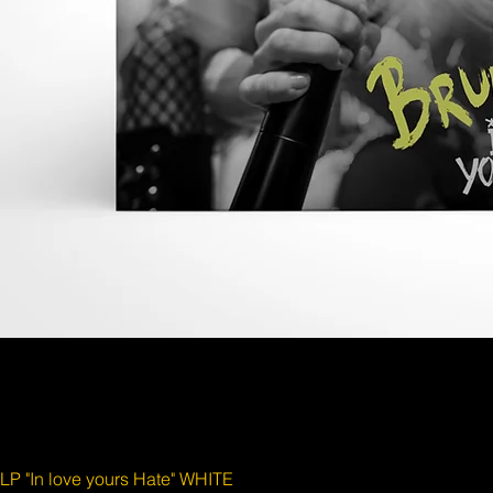
LP "In love yours Hate" WHITE