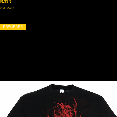
Preis
15,99 €
inkl. MwSt.
PREORDER