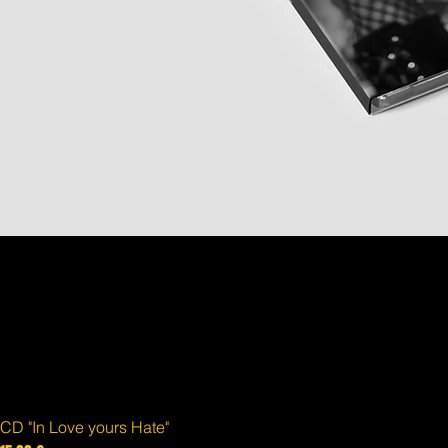
CD "In Love yours Hate"