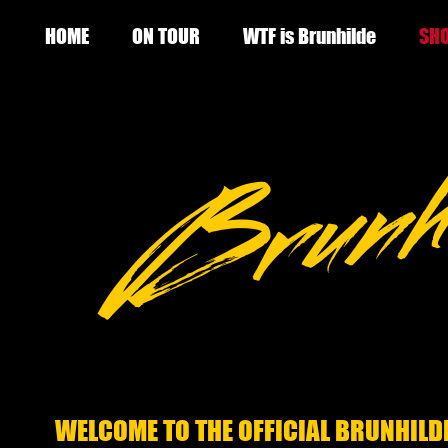
HOME
ON TOUR
WTF is Brunhilde
SH
WELCOME TO THE OFFICIAL BRUNHIL