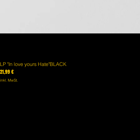
LP "In love yours Hate"BLACK
Preis
21,99 €
inkl. MwSt.