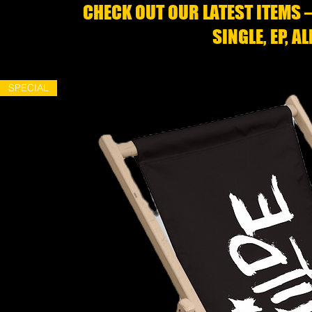
CHECK OUT OUR LATEST ITEMS –
SINGLE, EP, A
SPECIAL