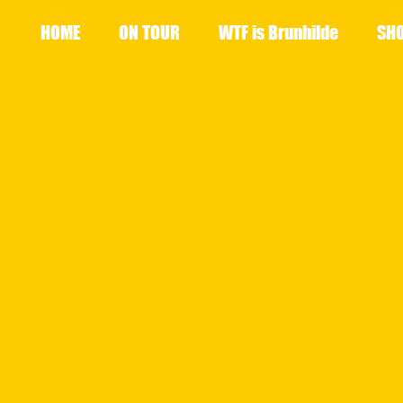
HOME
ON TOUR
WTF is Brunhilde
SH