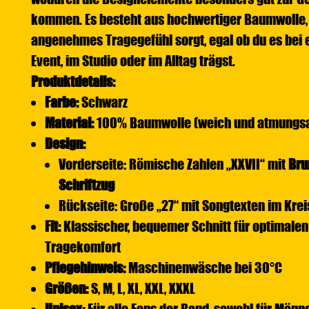
kommen. Es besteht aus hochwertiger Baumwolle, d
angenehmes Tragegefühl sorgt, egal ob du es bei 
Event, im Studio oder im Alltag trägst.
Produktdetails:
Farbe:
Schwarz
Material:
100% Baumwolle (weich und atmungsa
Design:
Vorderseite: Römische Zahlen „XXVII“ mit
Bru
Schriftzug
Rückseite: Große „27“ mit Songtexten im Krei
Fit:
Klassischer, bequemer Schnitt für optimalen
Tragekomfort
Pflegehinweis:
Maschinenwäsche bei 30°C
Größen:
S, M, L, XL, XXL, XXXL