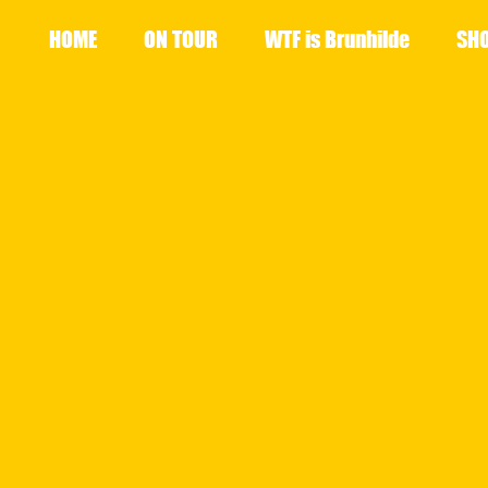
HOME
ON TOUR
WTF is Brunhilde
SH