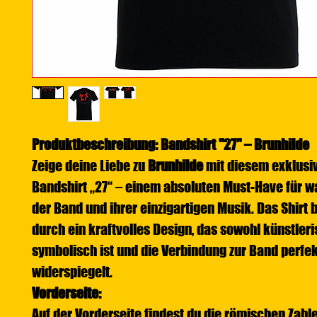
Produktbeschreibung: Bandshirt "27" – Brunhilde
Zeige deine Liebe zu
Brunhilde
mit diesem exklusi
Bandshirt „27“ – einem absoluten Must-Have für w
der Band und ihrer einzigartigen Musik. Das Shirt 
durch ein kraftvolles Design, das sowohl künstler
symbolisch ist und die Verbindung zur Band perfek
widerspiegelt.
Vorderseite:
Auf der Vorderseite findest du die römischen Zahle