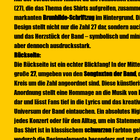
(27), die das Thema des Shirts aufgreifen, zusam
markanten
Brunhilde-Schriftzug
im Hintergrund. D
Design stellt nicht nur die Zahl 27 dar, sondern auc
und das Herzstück der Band – symbolisch und mini
aber dennoch ausdrucksstark.
Rückseite:
Die Rückseite ist ein echter Blickfang! In der Mitt
große
27
, umgeben von den
Songtexten der Band
,
Kreis um die Zahl angeordnet sind. Diese künstler
Anordnung stellt eine Hommage an die Musik von
dar und lässt Fans tief in die Lyrics und das kreati
Universum der Band eintauchen. Ein absolutes High
jedes Konzert oder für den Alltag, um ein Statemen
Das Shirt ist in klassischem
schwarzen
Farbton ge
wodurch die Designelemente besonders gut zur G