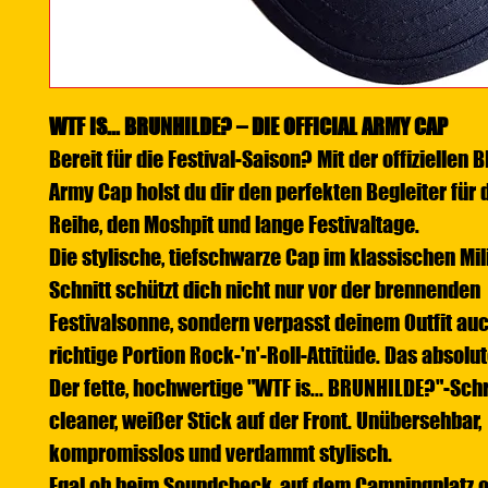
WTF IS... BRUNHILDE? – DIE OFFICIAL ARMY CAP
Bereit für die Festival-Saison? Mit der offiziellen
Army Cap holst du dir den perfekten Begleiter für 
Reihe, den Moshpit und lange Festivaltage.
Die stylische, tiefschwarze Cap im klassischen Mil
Schnitt schützt dich nicht nur vor der brennenden
Festivalsonne, sondern verpasst deinem Outfit auc
richtige Portion Rock-'n'-Roll-Attitüde. Das absolut
Der fette, hochwertige "WTF is... BRUNHILDE?"-Schr
cleaner, weißer Stick auf der Front. Unübersehbar,
kompromisslos und verdammt stylisch.
Egal ob beim Soundcheck, auf dem Campingplatz 