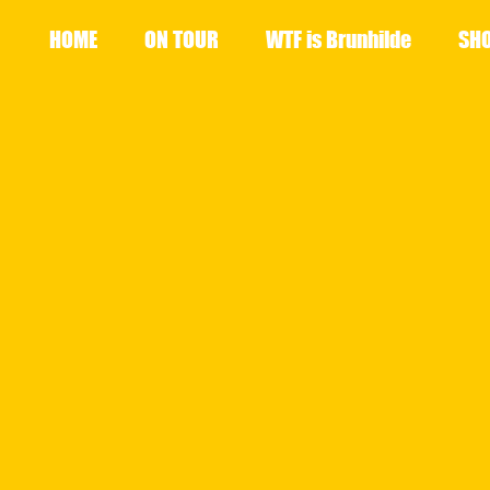
HOME
ON TOUR
WTF is Brunhilde
SH