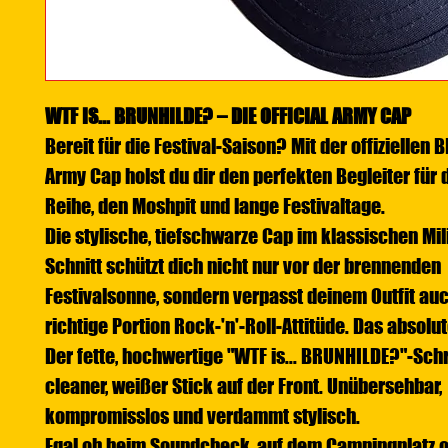
WTF IS... BRUNHILDE? – DIE OFFICIAL ARMY CAP
Bereit für die Festival-Saison? Mit der offiziellen
Army Cap holst du dir den perfekten Begleiter für 
Reihe, den Moshpit und lange Festivaltage.
Die stylische, tiefschwarze Cap im klassischen Mil
Schnitt schützt dich nicht nur vor der brennenden
Festivalsonne, sondern verpasst deinem Outfit auc
richtige Portion Rock-'n'-Roll-Attitüde. Das absolut
Der fette, hochwertige "WTF is... BRUNHILDE?"-Schr
cleaner, weißer Stick auf der Front. Unübersehbar,
kompromisslos und verdammt stylisch.
Egal ob beim Soundcheck, auf dem Campingplatz 