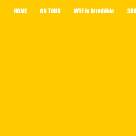
HOME
ON TOUR
WTF is Brunhilde
SH