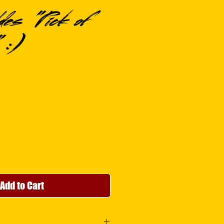
es "Pick of
 :)
Add to Cart