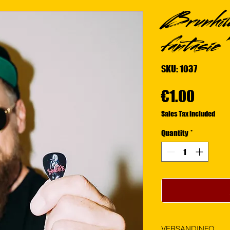
Brunhild
fantasie"
SKU: 1037
Price
€1.00
Sales Tax Included
Quantity
*
VERSANDINFO