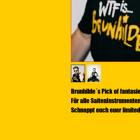
Brunhilde´s Pick of fantasie..
Für alle SaitenInstrumentenL
Schnappt euch euer limited 